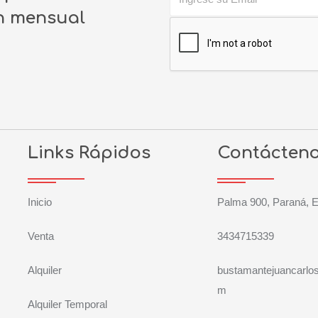
ín mensual
Links Rápidos
Contácten
Inicio
Palma 900, Paraná, E
Venta
3434715339
Alquiler
bustamantejuancarlo
m
Alquiler Temporal