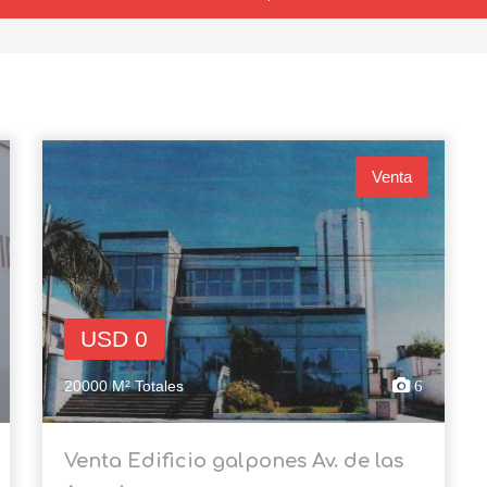
Venta
USD 0
20000 M² Totales
6
Venta Edificio galpones Av. de las