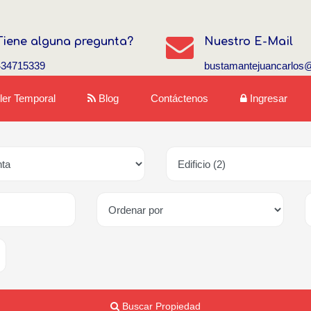
Tiene alguna pregunta?
Nuestro E-Mail
434715339
bustamantejuancarlos
iler Temporal
Blog
Contáctenos
Ingresar
Buscar Propiedad