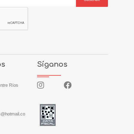
os
Síganos
ntre Ríos
s@hotmail.co