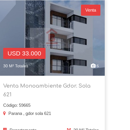
Venta
USD 33.000
30 M² Totales
6
Venta Monoambiente Gdor. Sola
621
Código: 59665
Parana , gdor sola 621