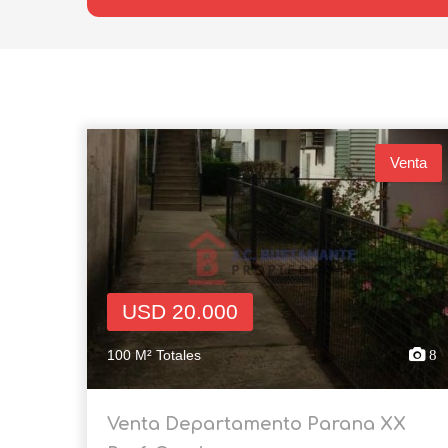
Venta
USD 20.000
100 M² Totales
8
Venta Departamento Parana XX