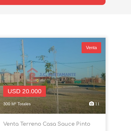
Venta
USD 20.000
300 M² Totales
11
Venta Terreno Casa Sauce Pinto