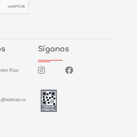
os
Síganos
ntre Ríos
s@hotmail.co