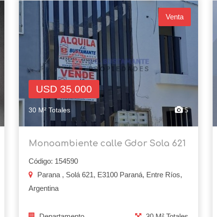
Venta
USD 35.000
30 M² Totales
5
Monoambiente calle Gdor Sola 621
Código: 154590
Parana , Solá 621, E3100 Paraná, Entre Ríos,
Argentina
Departamento
30 M² Totales