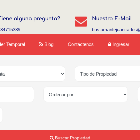
Tiene alguna pregunta?
Nuestro E-Mail
434715339
bustamantejuancarlos
iler Temporal
Blog
Contáctenos
Ingresar
Buscar Propiedad