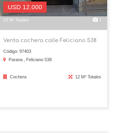
USD 12.000
12 M² Totales
3
Venta cochera calle Feliciano 538
Código: 97403
Parana , Feliciano 538
Cochera
12 M² Totales