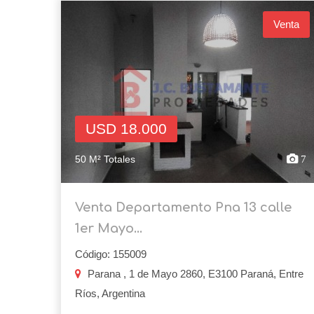
Venta
USD 18.000
50 M² Totales
7
Venta Departamento Pna 13 calle
1er Mayo...
Código: 155009
Parana , 1 de Mayo 2860, E3100 Paraná, Entre
Ríos, Argentina