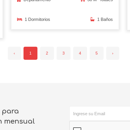
1 Dormitorios
1 Baños
‹
1
2
3
4
5
›
o para
ín mensual