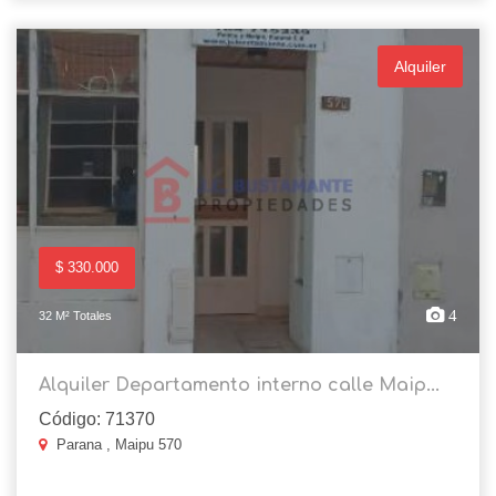
Alquiler
$ 330.000
4
32 M² Totales
Alquiler Departamento interno calle Maip...
Código: 71370
Parana , Maipu 570