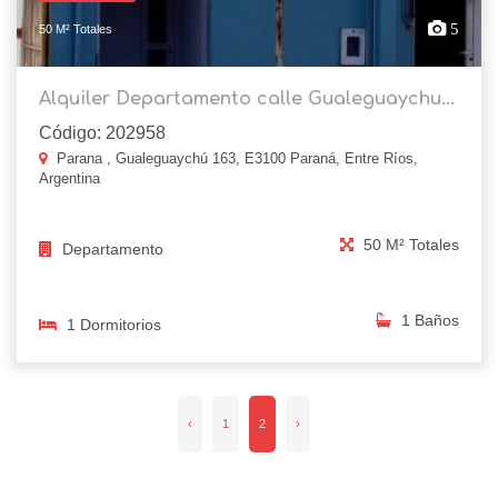
5
50 M² Totales
Alquiler Departamento calle Gualeguaychu...
Código: 202958
Parana , Gualeguaychú 163, E3100 Paraná, Entre Ríos,
Argentina
50 M² Totales
Departamento
1 Baños
1 Dormitorios
‹
1
2
›